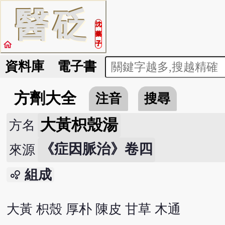
醫
砭
沈
藥
home
子
資料庫
電子書
方劑大全
注音
搜尋
大黃枳殼湯
方名
《症因脈治》卷四
來源
組成
bubble_chart
大黃 枳殼 厚朴 陳皮 甘草 木通