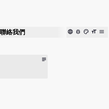
聯絡我們
language
bug_report
color_lens
format_size
menu
subject