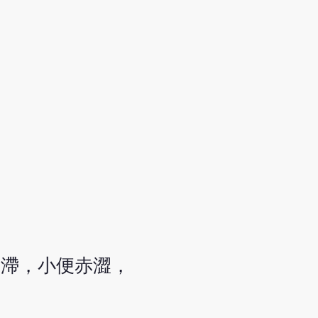
重滯，小便赤澀，