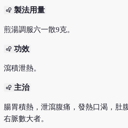
製法用量
bubble_chart
煎湯調服六一散9克。
功效
bubble_chart
瀉積泄熱。
主治
bubble_chart
腸胃積熱，泄瀉腹痛，發熱口渴，肚
右脈數大者。