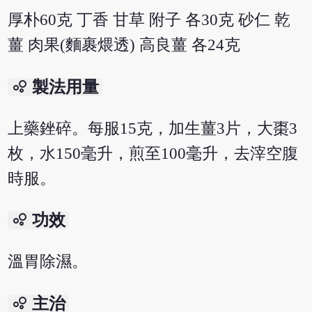
厚朴60克 丁香 甘草 附子 各30克 砂仁 乾
薑 肉果(麵裹煨透) 高良薑 各24克
bubble_chart
製法用量
上藥銼碎。每服15克，加生薑3片，大棗3
枚，水150毫升，煎至100毫升，去滓空腹
時服。
bubble_chart
功效
溫胃除濕。
bubble_chart
主治