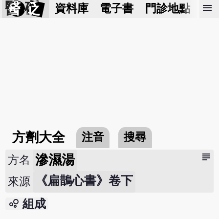
醫 砭
menu
資料庫
電子書
門診地點
預
方劑大全
注音
搜尋
subject
滲濕湯
方名
《扁鵲心書》卷下
來源
bubble_chart
組成