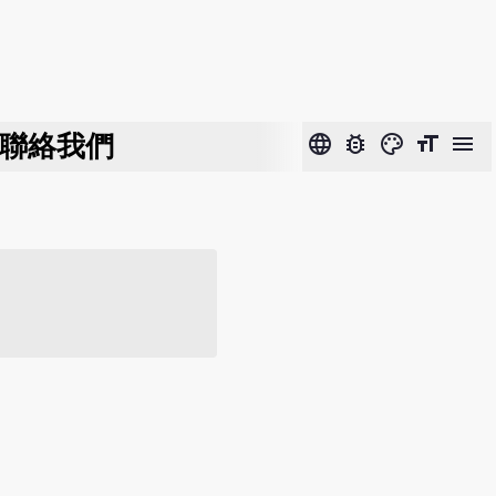
聯絡我們
language
bug_report
color_lens
format_size
menu