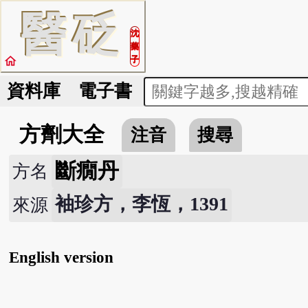
醫
砭
沈
藥
home
子
資料庫
電子書
方劑大全
注音
搜尋
斷癇丹
方名
袖珍方，李恆，1391
來源
English version