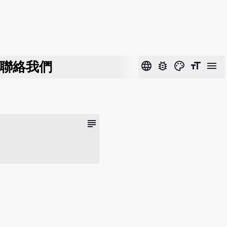
聯絡我們
language
bug_report
color_lens
format_size
menu
subject