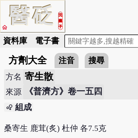
醫
砭
沈
藥
home
子
資料庫
電子書
方劑大全
注音
搜尋
寄生散
方名
《普濟方》卷一五四
來源
組成
bubble_chart
桑寄生 鹿茸(炙) 杜仲 各7.5克