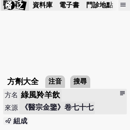
醫 砭
menu
資料庫
電子書
門診地點
預
方劑大全
注音
搜尋
subject
綠風羚羊飲
方名
《醫宗金鑒》卷七十七
來源
bubble_chart
組成