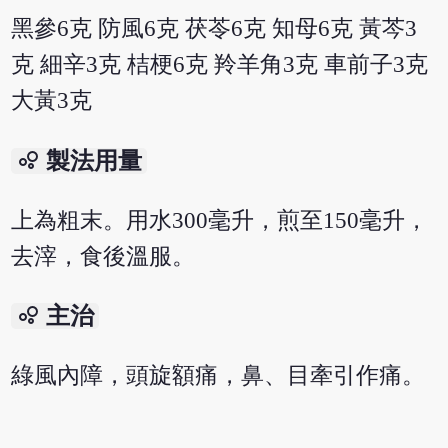
黑參6克 防風6克 茯苓6克 知母6克 黃芩3
克 細辛3克 桔梗6克 羚羊角3克 車前子3克
大黃3克
bubble_chart
製法用量
上為粗末。用水300毫升，煎至150毫升，
去滓，食後溫服。
bubble_chart
主治
綠風內障，頭旋額痛，鼻、目牽引作痛。