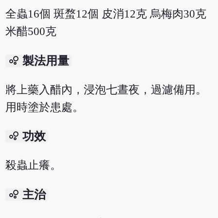
全蟲16個 斑蝥12個 皮消12克 烏梅肉30克
米醋500克
bubble_chart
製法用量
將上藥入醋內，浸泡七晝夜，過濾備用。
用時塗於患處。
bubble_chart
功效
殺蟲止癢。
bubble_chart
主治