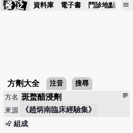
醫 砭
menu
資料庫
電子書
門診地點
預
方劑大全
注音
搜尋
subject
斑蝥醋浸劑
方名
《趙炳南臨床經驗集》
來源
bubble_chart
組成