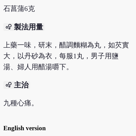
石菖蒲6克
bubble_chart
製法用量
上藥一味，研末，醋調麵糊為丸，如芡實
大，以丹砂為衣，每服1丸，男子用鹽
湯、婦人用醋湯嚼下。
bubble_chart
主治
九種心痛。
English version