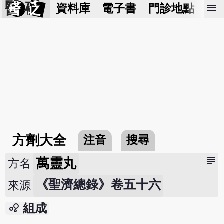
醫 砭
menu
資料庫
電子書
門診地點
預
方劑大全
注音
搜尋
subject
萬靈丸
方名
《聖濟總錄》卷五十六
來源
bubble_chart
組成