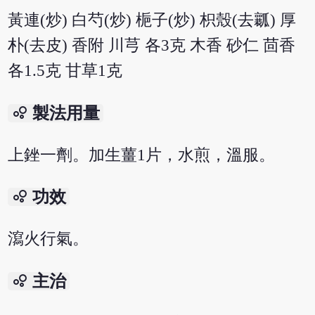
黃連(炒) 白芍(炒) 梔子(炒) 枳殼(去瓤) 厚
朴(去皮) 香附 川芎 各3克 木香 砂仁 茴香
各1.5克 甘草1克
bubble_chart
製法用量
上銼一劑。加生薑1片，水煎，溫服。
bubble_chart
功效
瀉火行氣。
bubble_chart
主治