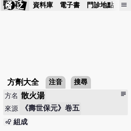
醫 砭
menu
資料庫
電子書
門診地點
預
方劑大全
注音
搜尋
subject
散火湯
方名
《壽世保元》卷五
來源
bubble_chart
組成