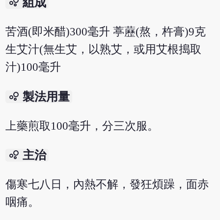
bubble_chart
組成
苦酒(即米醋)300毫升 葶藶(熬，杵膏)9克
生艾汁(無生艾，以熟艾，或用艾根搗取
汁)100毫升
bubble_chart
製法用量
上藥煎取100毫升，分三次服。
bubble_chart
主治
傷寒七八日，內熱不解，發狂煩躁，面赤
咽痛。