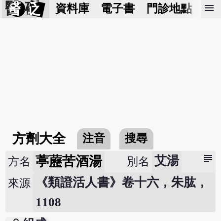
醫 砭
menu
資料庫
電子書
門診地點
預
方劑大全
注音
搜尋
subject
葶藶苦酒湯
艾湯
方名
別名
《類證活人書》卷十六，朱肱，
來源
1108