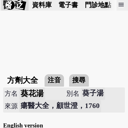
醫 砭
menu
資料庫
電子書
門診地點
預
方劑大全
注音
搜尋
葵花湯
葵子湯
方名
別名
瘍醫大全，顧世澄，1760
來源
English version