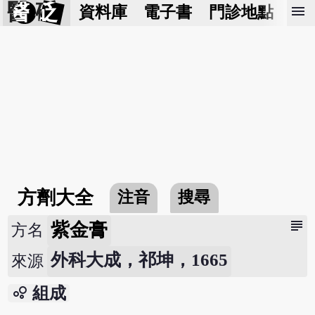
醫 砭
menu
資料庫
電子書
門診地點
預
方劑大全
注音
搜尋
subject
紫金膏
方名
外科大成，祁坤，1665
來源
bubble_chart
組成