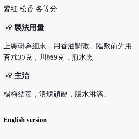
礬紅 松香 各等分
bubble_chart
製法用量
上藥研為細末，用香油調敷。臨敷前先用
蒼朮30克，川椒9克，煎水熏
bubble_chart
主治
楊梅結毒，潰爛頑硬，膿水淋漓。
English version