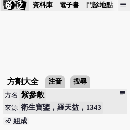
醫 砭
menu
資料庫
電子書
門診地點
預
方劑大全
注音
搜尋
subject
紫參散
方名
衛生寶鑒，羅天益，1343
來源
bubble_chart
組成