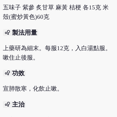
五味子 紫參 炙甘草 麻黃 桔梗 各15克 米
殼(蜜炒黃色)60克
bubble_chart
製法用量
上藥研為細末。每服12克，入白湯點服。
嗽住止後服。
bubble_chart
功效
宣肺散寒，化飲止嗽。
bubble_chart
主治