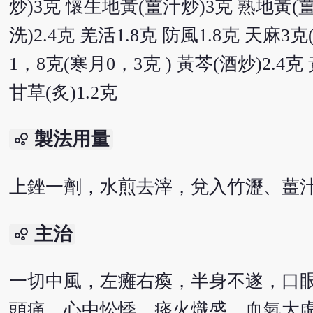
炒)3克 懷生地黃(薑汁炒)3克 熟地黃(薑
洗)2.4克 羌活1.8克 防風1.8克 天麻
1，8克(寒月0，3克 ) 黃芩(酒炒)2.4克 
甘草(炙)1.2克
製法用量
bubble_chart
上銼一劑，水煎去滓，兌入竹瀝、薑
主治
bubble_chart
一切中風，左癱右瘓，半身不遂，口
頭痛，心中忪悸，痰火熾盛，血氣大