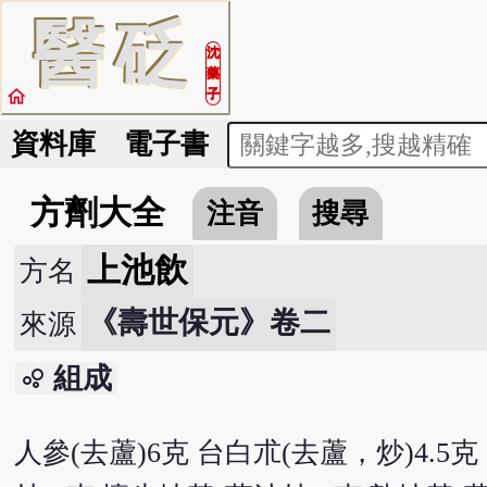
醫
砭
沈
藥
home
子
資料庫
電子書
方劑大全
注音
搜尋
上池飲
方名
《壽世保元》卷二
來源
組成
bubble_chart
人參(去蘆)6克 台白朮(去蘆，炒)4.5克 