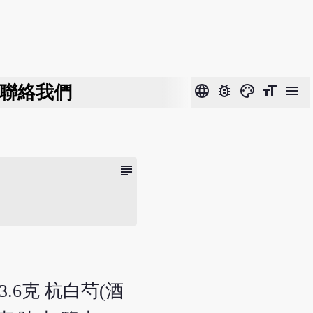
聯絡我們
language
bug_report
color_lens
format_size
menu
subject
3.6克 杭白芍(酒