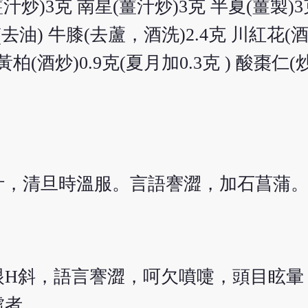
汁炒)3克 南星(薑汁炒)3克 半夏(薑製)
3克(去油) 牛膝(去蘆，酒洗)2.4克 川紅花(
黃柏(酒炒)0.9克(夏月加0.3克 ) 酸棗仁(炒
汁，清旦時溫服。言語謇澀，加石菖蒲
眼Н斜，語言謇澀，呵欠噴嚏，頭目眩暈
虛者。