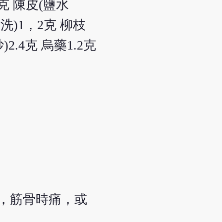
3克 陳皮(鹽水
酒洗)1，2克 柳枝
)2.4克 烏藥1.2克
。
，筋骨時痛，或