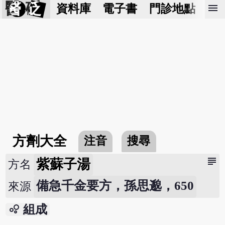
醫 砭
menu
資料庫
電子書
門診地點
預
方劑大全
注音
搜尋
subject
紫蘇子湯
方名
備急千金要方，孫思邈，650
來源
bubble_chart
組成