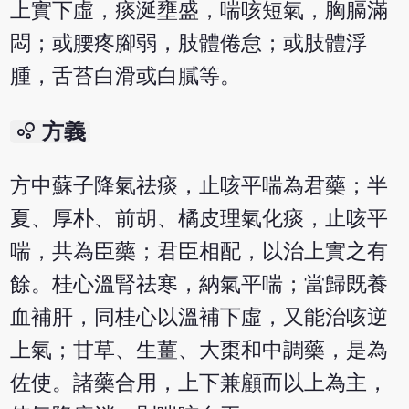
上實下虛，痰涎壅盛，喘咳短氣，胸膈滿
悶；或腰疼腳弱，肢體倦怠；或肢體浮
腫，舌苔白滑或白膩等。
bubble_chart
方義
方中蘇子降氣祛痰，止咳平喘為君藥；半
夏、厚朴、前胡、橘皮理氣化痰，止咳平
喘，共為臣藥；君臣相配，以治上實之有
餘。桂心溫腎祛寒，納氣平喘；當歸既養
血補肝，同桂心以溫補下虛，又能治咳逆
上氣；甘草、生薑、大棗和中調藥，是為
佐使。諸藥合用，上下兼顧而以上為主，