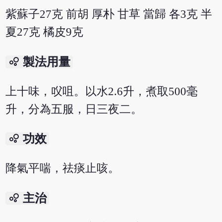
紫蘇子27克 前胡 厚朴 甘草 當歸 各3克 半
夏27克 橘皮9克
bubble_chart
製法用量
上十味，㕮咀。以水2.6升，煮取500毫
升，分為五服，日三夜二。
bubble_chart
功效
降氣平喘，祛痰止咳。
bubble_chart
主治