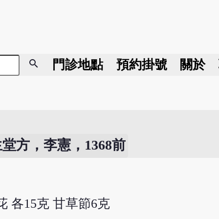
search
門診地點
預約掛號
關於
生堂方，李憲，1368前
 各15克 甘草節6克