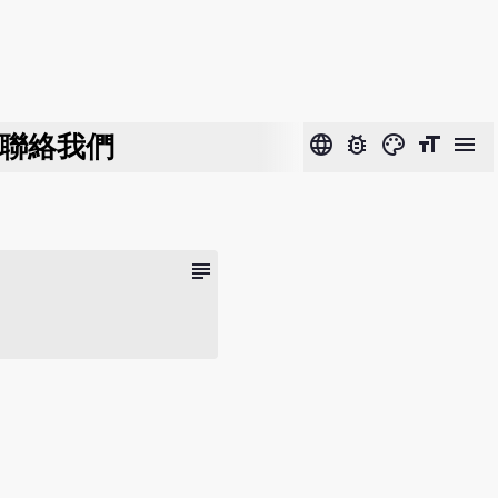
聯絡我們
language
bug_report
color_lens
format_size
menu
subject