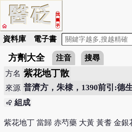
醫
砭
沈
藥
home
子
資料庫
電子書
方劑大全
注音
搜尋
紫花地丁散
方名
普濟方，朱棣，1390前引:德
來源
組成
bubble_chart
紫花地丁 當歸 赤芍藥 大黃 黃耆 金銀花