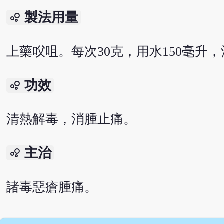
製法用量
bubble_chart
上藥㕮咀。每次30克，用水150毫升，
功效
bubble_chart
清熱解毒，消腫止痛。
主治
bubble_chart
諸毒惡瘡腫痛。