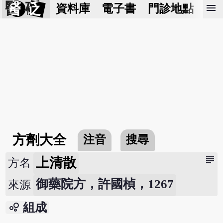
醫 砭
menu
資料庫
電子書
門診地點
預
方劑大全
注音
搜尋
subject
上清散
方名
御藥院方，許國楨，1267
來源
bubble_chart
組成