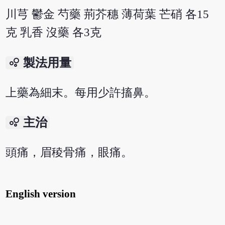
川芎 鬱金 芍藥 荊芥穗 薄荷葉 芒硝 各15
克 乳香 沒藥 各3克
bubble_chart
製法用量
上藥為細末。每用少許搐鼻。
bubble_chart
主治
頭痛，眉稜骨痛，眼痛。
English version