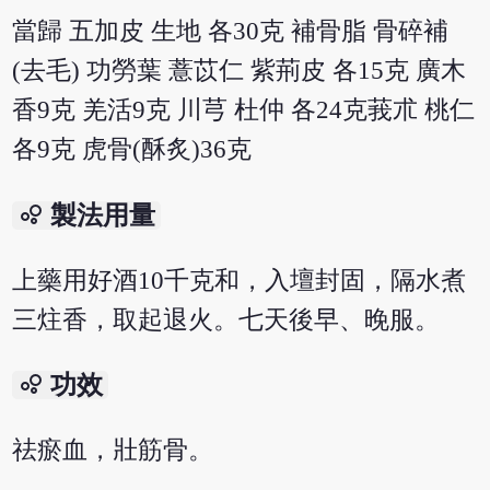
當歸 五加皮 生地 各30克 補骨脂 骨碎補
(去毛) 功勞葉 薏苡仁 紫荊皮 各15克 廣木
香9克 羌活9克 川芎 杜仲 各24克莪朮 桃仁
各9克 虎骨(酥炙)36克
bubble_chart
製法用量
上藥用好酒10千克和，入壇封固，隔水煮
三炷香，取起退火。七天後早、晚服。
bubble_chart
功效
祛瘀血，壯筋骨。