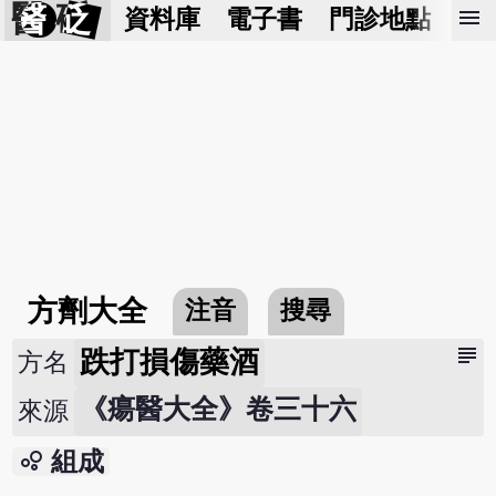
醫 砭
menu
資料庫
電子書
門診地點
預
方劑大全
注音
搜尋
subject
跌打損傷藥酒
方名
《瘍醫大全》卷三十六
來源
bubble_chart
組成