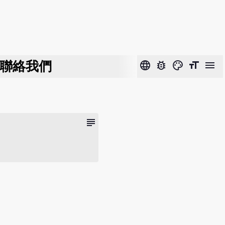
聯絡我們
language
bug_report
color_lens
format_size
menu
subject