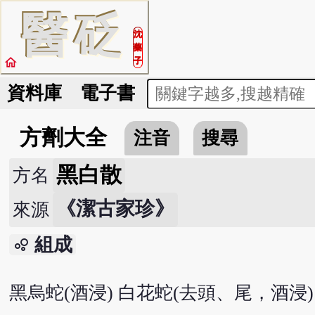
醫
砭
沈
藥
home
子
資料庫
電子書
方劑大全
注音
搜尋
黑白散
方名
《潔古家珍》
來源
組成
bubble_chart
黑烏蛇(酒浸) 白花蛇(去頭、尾，酒浸) 