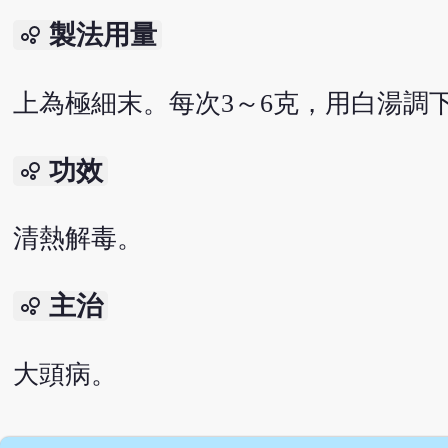
製法用量
bubble_chart
上為極細末。每次3～6克，用白湯調
功效
bubble_chart
清熱解毒。
主治
bubble_chart
大頭病。