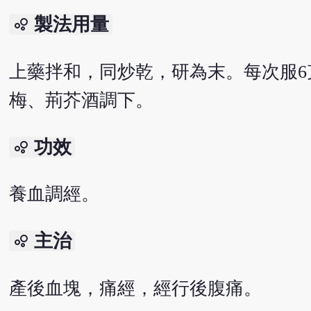
製法用量
bubble_chart
上藥拌和，同炒乾，研為末。每次服
梅、荊芥酒調下。
功效
bubble_chart
養血調經。
主治
bubble_chart
產後血塊，痛經，經行後腹痛。