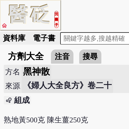
醫
砭
沈
藥
home
子
資料庫
電子書
方劑大全
注音
搜尋
黑神散
方名
《婦人大全良方》卷二十
來源
組成
bubble_chart
熟地黃500克 陳生薑250克