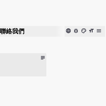
聯絡我們
language
bug_report
color_lens
format_size
menu
subject