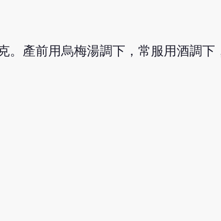
6克。產前用烏梅湯調下，常服用酒調下