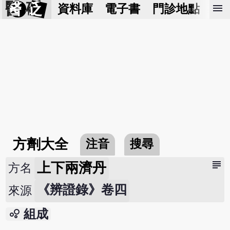
醫 砭
menu
資料庫
電子書
門診地點
預
方劑大全
注音
搜尋
subject
上下兩濟丹
方名
《辨證錄》卷四
來源
bubble_chart
組成