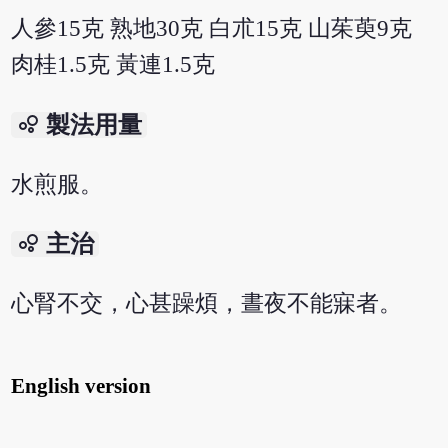
人參15克 熟地30克 白朮15克 山茱萸9克
肉桂1.5克 黃連1.5克
bubble_chart
製法用量
水煎服。
bubble_chart
主治
心腎不交，心甚躁煩，晝夜不能寐者。
English version