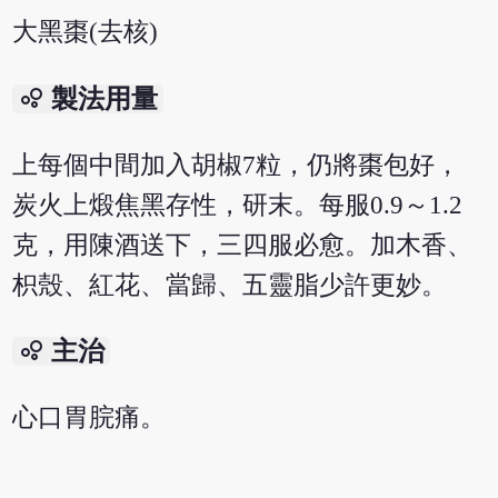
大黑棗(去核)
bubble_chart
製法用量
上每個中間加入胡椒7粒，仍將棗包好，
炭火上煅焦黑存性，研末。每服0.9～1.2
克，用陳酒送下，三四服必愈。加木香、
枳殼、紅花、當歸、五靈脂少許更妙。
bubble_chart
主治
心口胃脘痛。