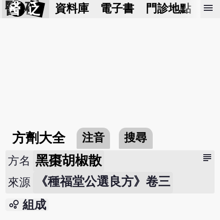
醫 砭
menu
資料庫
電子書
門診地點
預
方劑大全
注音
搜尋
subject
黑棗胡椒散
方名
《種福堂公選良方》卷三
來源
bubble_chart
組成