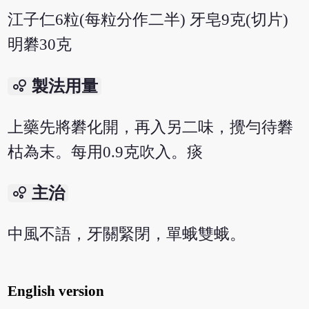
江子仁6粒(每粒分作二半) 牙皂9克(切片)
明礬30克
bubble_chart
製法用量
上藥先將礬化開，再入另二味，攪勻待礬
枯為末。每用0.9克吹入。痰
bubble_chart
主治
中風不語，牙關緊閉，單蛾雙蛾。
English version