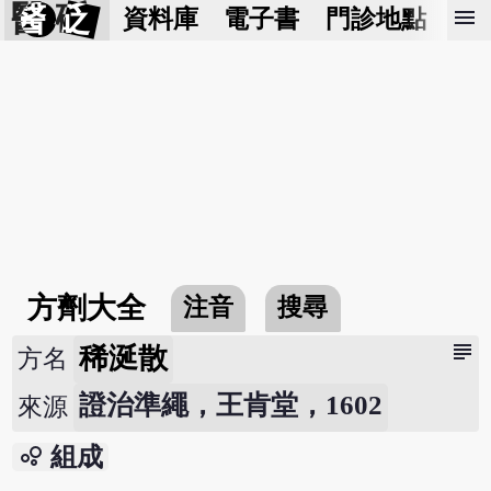
醫 砭
menu
資料庫
電子書
門診地點
預
方劑大全
注音
搜尋
subject
稀涎散
方名
證治準繩，王肯堂，1602
來源
bubble_chart
組成