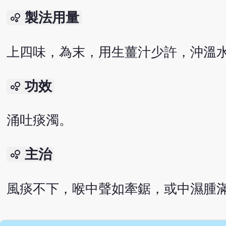
製法用量
bubble_chart
上四味，為末，用生薑汁少許，沖溫水
功效
bubble_chart
涌吐痰濁。
主治
bubble_chart
風痰不下，喉中聲如牽鋸，或中濕腫