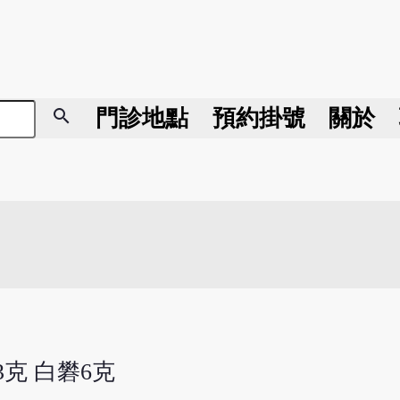
search
門診地點
預約掛號
關於
3克 白礬6克