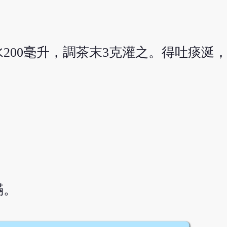
200毫升，調茶末3克灌之。得吐痰涎
滿。