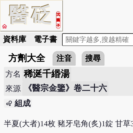
醫
砭
沈
藥
home
子
資料庫
電子書
方劑大全
注音
搜尋
稀涎千緡湯
方名
《醫宗金鑒》卷二十六
來源
組成
bubble_chart
半夏(大者)14枚 豬牙皂角(炙)1錠 甘草