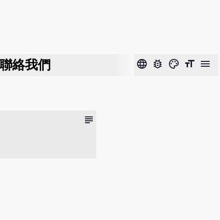
聯絡我們
language
bug_report
color_lens
format_size
menu
subject