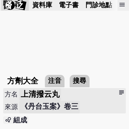
醫 砭
menu
資料庫
電子書
門診地點
預
方劑大全
注音
搜尋
subject
上清撥云丸
方名
《丹台玉案》卷三
來源
bubble_chart
組成