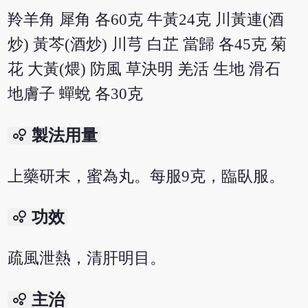
羚羊角 犀角 各60克 牛黃24克 川黃連(酒
炒) 黃芩(酒炒) 川芎 白芷 當歸 各45克 菊
花 大黃(煨) 防風 草決明 羌活 生地 滑石
地膚子 蟬蛻 各30克
bubble_chart
製法用量
上藥研末，蜜為丸。每服9克，臨臥服。
bubble_chart
功效
疏風泄熱，清肝明目。
bubble_chart
主治