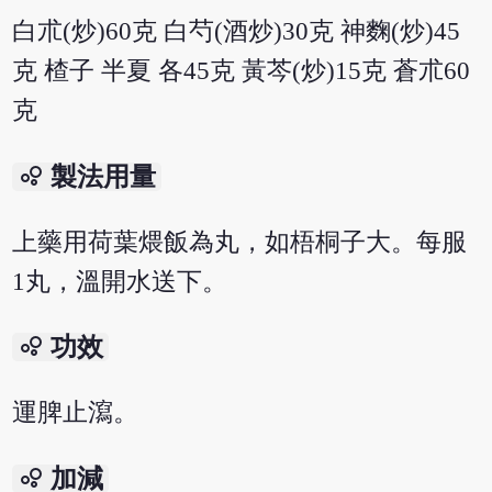
白朮(炒)60克 白芍(酒炒)30克 神麴(炒)45
克 楂子 半夏 各45克 黃芩(炒)15克 蒼朮60
克
bubble_chart
製法用量
上藥用荷葉煨飯為丸，如梧桐子大。每服
1丸，溫開水送下。
bubble_chart
功效
運脾止瀉。
bubble_chart
加減