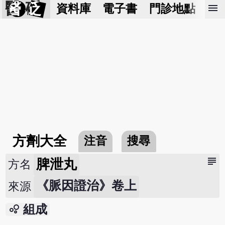
醫 砭
menu
資料庫
電子書
門診地點
預
方劑大全
注音
搜尋
subject
脾泄丸
方名
《脈因證治》卷上
來源
bubble_chart
組成