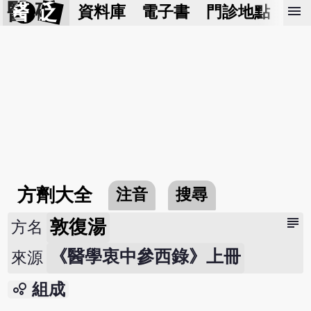
醫 砭
menu
資料庫
電子書
門診地點
預
方劑大全
注音
搜尋
subject
敦復湯
方名
《醫學衷中參西錄》上冊
來源
bubble_chart
組成