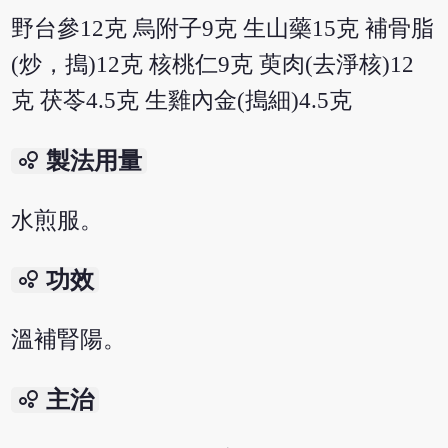
野台參12克 烏附子9克 生山藥15克 補骨脂
(炒，搗)12克 核桃仁9克 萸肉(去淨核)12
克 茯苓4.5克 生雞內金(搗細)4.5克
bubble_chart
製法用量
水煎服。
bubble_chart
功效
溫補腎陽。
bubble_chart
主治