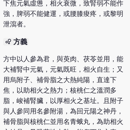
下焦元氣虛憊，相火衰微，致腎弱不能作
強，脾弱不能健運，或腰膝痠疼，或黎明
泄瀉者。
bubble_chart
方義
方中以人參為君，與萸肉、茯苓並用，能
大補腎中元氣，元氣既旺，相火自生；又
用烏附子、補骨脂之大熱純陽，直達下
焦，以助相火之熱力；核桃仁之溫潤多
脂，峻補腎臟，以厚相火之基址。且附子
與人參同用名參附湯，為回元陽之神丹，
補骨脂與核桃仁並用名青蛾丸，為助相火