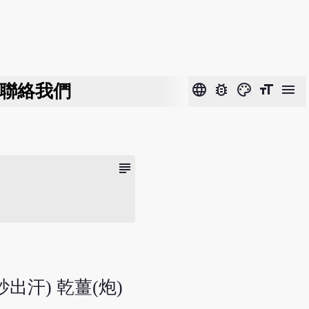
聯絡我們
language
bug_report
color_lens
format_size
menu
subject
出汗) 乾薑(炮)