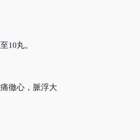
至10丸。
背痛徹心，脈浮大