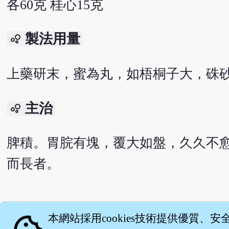
各60克 桂心15克
製法用量
bubble_chart
上藥研末，蜜為丸，如梧桐子大，硃砂
主治
bubble_chart
脾積。胃脘有塊，覆大如盤，久久不
而長者。
English version
本網站採用cookies技術提供優質、安