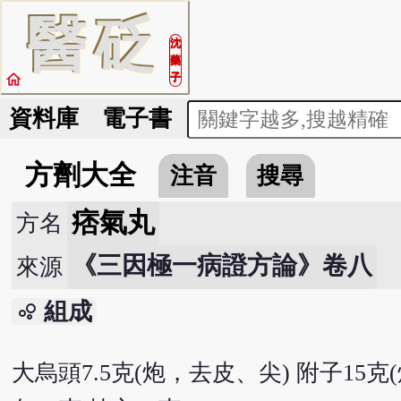
醫
砭
沈
藥
home
子
資料庫
電子書
方劑大全
注音
搜尋
痞氣丸
方名
《三因極一病證方論》卷八
來源
組成
bubble_chart
大烏頭7.5克(炮，去皮、尖) 附子15克