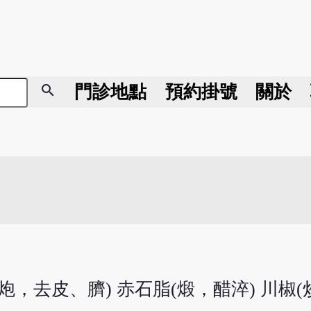
search
門診地點
預約掛號
關於
(炮，去皮、臍) 赤石脂(煅，醋淬) 川椒(炒