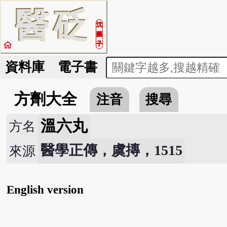
醫
砭
沈
藥
home
子
資料庫
電子書
方劑大全
注音
搜尋
溫六丸
方名
醫學正傳，虞摶，1515
來源
English version