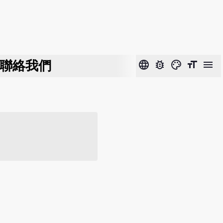
聯絡我們
language
bug_report
color_lens
format_size
menu