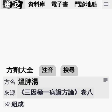
醫 砭
menu
資料庫
電子書
門診地點
預
方劑大全
注音
搜尋
subject
溫脾湯
方名
《三因極一病證方論》卷八
來源
bubble_chart
組成