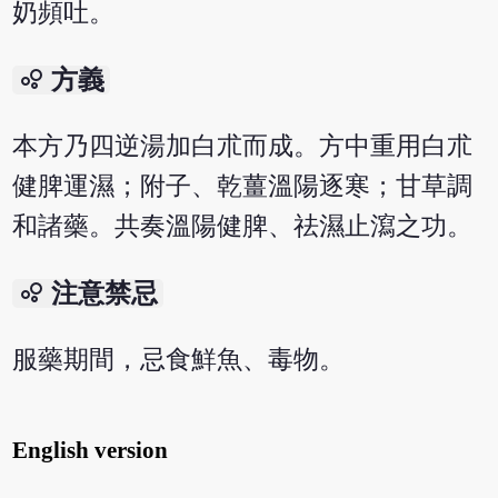
奶頻吐。
bubble_chart
方義
本方乃四逆湯加白朮而成。方中重用白朮
健脾運濕；附子、乾薑溫陽逐寒；甘草調
和諸藥。共奏溫陽健脾、祛濕止瀉之功。
bubble_chart
注意禁忌
服藥期間，忌食鮮魚、毒物。
English version