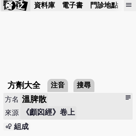
醫 砭
menu
資料庫
電子書
門診地點
預
方劑大全
注音
搜尋
subject
溫脾散
方名
《顱囟經》卷上
來源
bubble_chart
組成