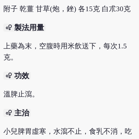
附子 乾薑 甘草(炮，銼) 各15克 白朮30克
bubble_chart
製法用量
上藥為末，空腹時用米飲送下，每次1.5
克。
bubble_chart
功效
溫脾止瀉。
bubble_chart
主治
小兒脾胃虛寒，水瀉不止，食乳不消，吃