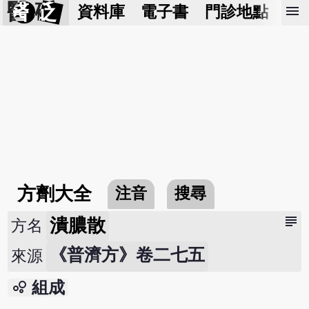
醫 砭
menu
資料庫
電子書
門診地點
預
方劑大全
注音
搜尋
subject
潰膿散
方名
《普濟方》卷二七五
來源
bubble_chart
組成