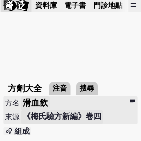
醫 砭
menu
資料庫
電子書
門診地點
預
方劑大全
注音
搜尋
subject
滑血飲
方名
《梅氏驗方新編》卷四
來源
bubble_chart
組成