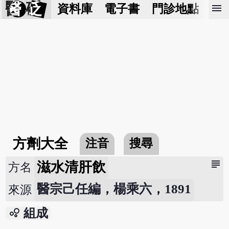
醫 砭
menu
資料庫
電子書
門診地點
預
方劑大全
注音
搜尋
subject
滋水清肝飲
方名
醫宗己任編，楊乘六，1891
來源
bubble_chart
組成