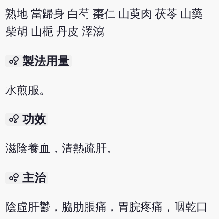
熟地 當歸身 白芍 棗仁 山萸肉 茯苓 山藥
柴胡 山梔 丹皮 澤瀉
bubble_chart
製法用量
水煎服。
bubble_chart
功效
滋陰養血，清熱疏肝。
bubble_chart
主治
陰虛肝鬱，脇肋脹痛，胃脘疼痛，咽乾口