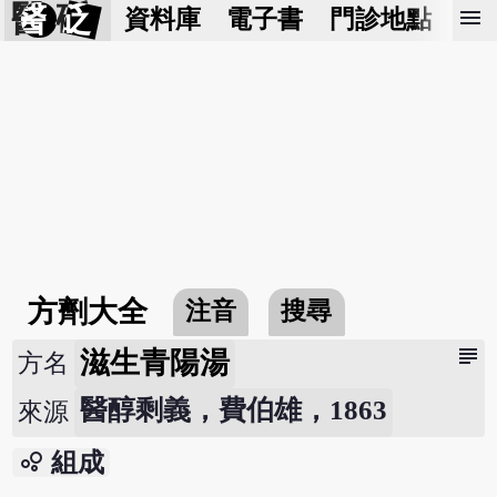
醫 砭
menu
資料庫
電子書
門診地點
預
方劑大全
注音
搜尋
subject
滋生青陽湯
方名
醫醇剩義，費伯雄，1863
來源
bubble_chart
組成