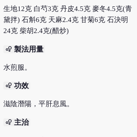
生地12克 白芍3克 丹皮4.5克 麥冬4.5克(青
黛拌) 石斛6克 天麻2.4克 甘菊6克 石決明
24克 柴胡2.4克(醋炒)
bubble_chart
製法用量
水煎服。
bubble_chart
功效
滋陰潛陽，平肝息風。
bubble_chart
主治