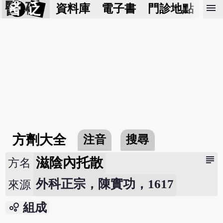
醫 砭
menu
資料庫
電子書
門診地點
預
方劑大全
注音
搜尋
subject
滋陰內托散
方名
外科正宗，陳實功，1617
來源
bubble_chart
組成