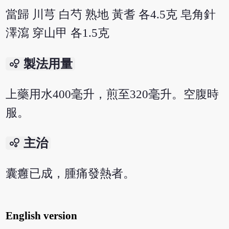
當歸 川芎 白芍 熟地 黃耆 各4.5克 皂角針
澤瀉 穿山甲 各1.5克
bubble_chart
製法用量
上藥用水400毫升，煎至320毫升。空腹時
服。
bubble_chart
主治
囊癰已成，腫痛發熱者。
English version