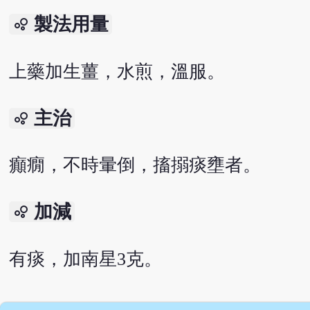
製法用量
bubble_chart
上藥加生薑，水煎，溫服。
主治
bubble_chart
癲癇，不時暈倒，搐搦痰壅者。
加減
bubble_chart
有痰，加南星3克。