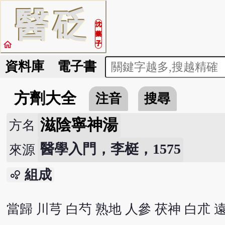
醫
砭
沈
藥
home
子
資料庫
電子書
方劑大全
注音
搜尋
滋陰寧神湯
方名
醫學入門，李梃，1575
來源
組成
bubble_chart
當歸 川芎 白芍 熟地 人參 茯神 白朮 遠志