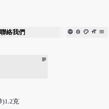
聯絡我們
language
bug_report
color_lens
format_size
menu
subject
)1.2克