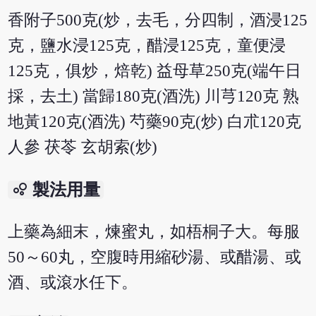
香附子500克(炒，去毛，分四制，酒浸125
克，鹽水浸125克，醋浸125克，童便浸
125克，俱炒，焙乾) 益母草250克(端午日
採，去土) 當歸180克(酒洗) 川芎120克 熟
地黃120克(酒洗) 芍藥90克(炒) 白朮120克
人參 茯苓 玄胡索(炒)
bubble_chart
製法用量
上藥為細末，煉蜜丸，如梧桐子大。每服
50～60丸，空腹時用縮砂湯、或醋湯、或
酒、或滾水任下。