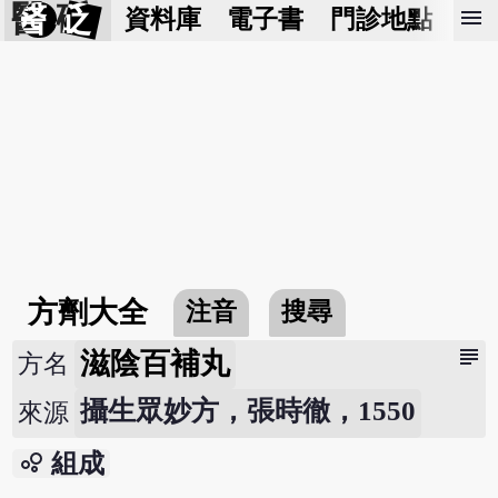
醫 砭
menu
資料庫
電子書
門診地點
預
方劑大全
注音
搜尋
subject
滋陰百補丸
方名
攝生眾妙方，張時徹，1550
來源
bubble_chart
組成