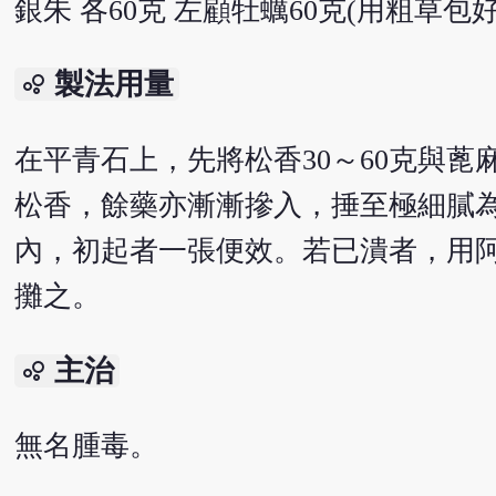
銀朱 各60克 左顧牡蠣60克(用粗草包
製法用量
bubble_chart
在平青石上，先將松香30～60克與蓖
松香，餘藥亦漸漸摻入，捶至極細膩
內，初起者一張便效。若已潰者，用
攤之。
主治
bubble_chart
無名腫毒。