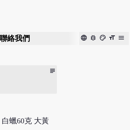
聯絡我們
language
bug_report
color_lens
format_size
menu
subject
 白蠟60克 大黃