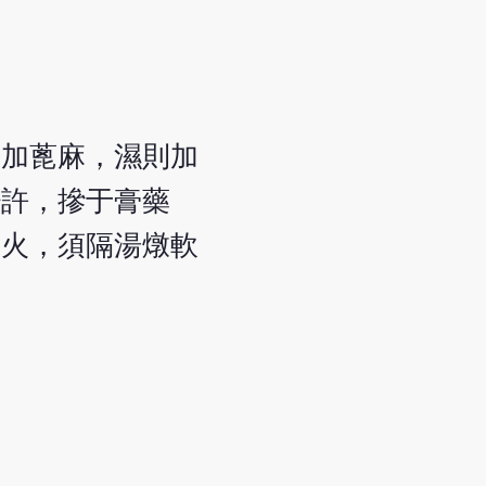
則加蓖麻，濕則加
少許，摻于膏藥
見火，須隔湯燉軟