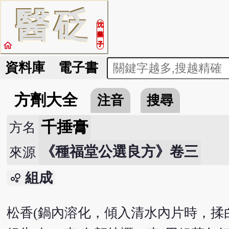
醫
砭
沈
藥
home
子
資料庫
電子書
方劑大全
注音
搜尋
千捶膏
方名
《種福堂公選良方》卷三
來源
組成
bubble_chart
松香(鍋內溶化，傾入清水內片時，揉白取用)