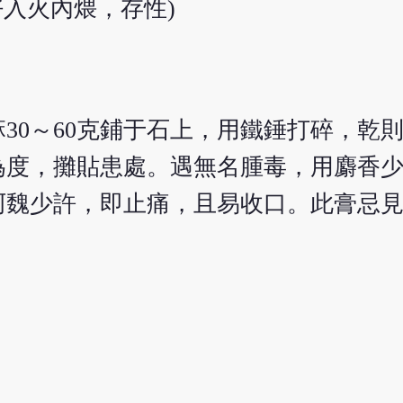
好入火內煨，存性)
麻30～60克鋪于石上，用鐵錘打碎，乾
為度，攤貼患處。遇無名腫毒，用麝香
阿魏少許，即止痛，且易收口。此膏忌