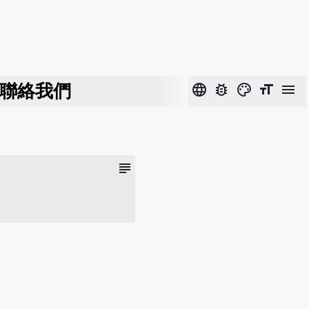
聯絡我們
language
bug_report
color_lens
format_size
menu
subject