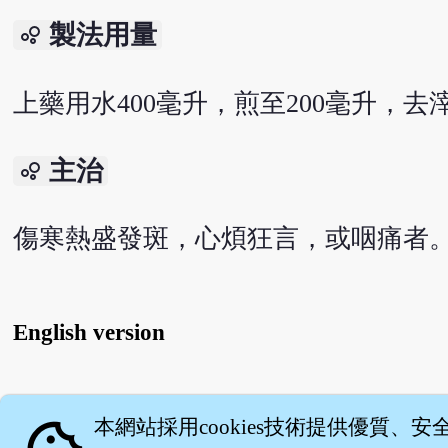
製法用量
bubble_chart
上藥用水400毫升，煎至200毫升，去
主治
bubble_chart
傷寒熱盛發斑，心煩狂言，或咽痛者
English version
關
本網站採用cookies技術提供優質、安