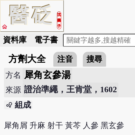
醫
砭
沈
藥
home
子
資料庫
電子書
方劑大全
注音
搜尋
犀角玄參湯
方名
證治準繩，王肯堂，1602
來源
組成
bubble_chart
犀角屑 升麻 射干 黃芩 人參 黑玄參