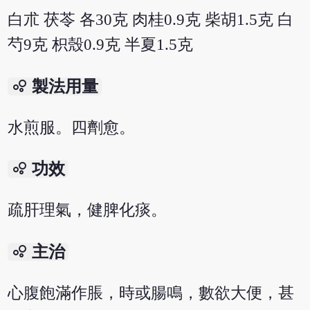
白朮 茯苓 各30克 肉桂0.9克 柴胡1.5克 白
芍9克 枳殼0.9克 半夏1.5克
bubble_chart
製法用量
水煎服。四劑愈。
bubble_chart
功效
疏肝理氣，健脾化痰。
bubble_chart
主治
心腹飽滿作脹，時或腸鳴，數欲大便，甚