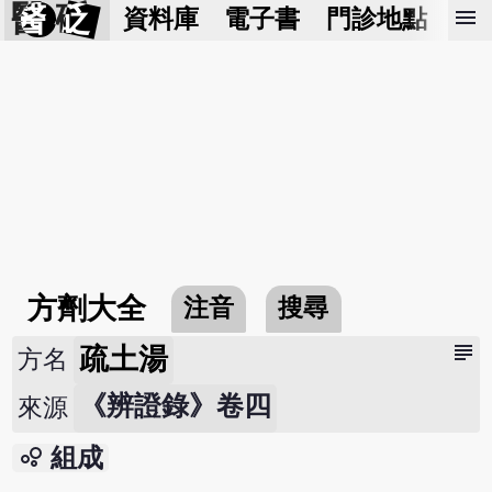
醫 砭
menu
資料庫
電子書
門診地點
預
方劑大全
注音
搜尋
subject
疏土湯
方名
《辨證錄》卷四
來源
bubble_chart
組成