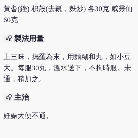
黃耆(銼) 枳殼(去瓤，麩炒) 各30克 威靈仙
60克
bubble_chart
製法用量
上三味，搗羅為末，用麵糊和丸，如小豆
大。每服30丸，溫水送下，不拘時服。未
通，稍加之。
bubble_chart
主治
妊娠大便不通。