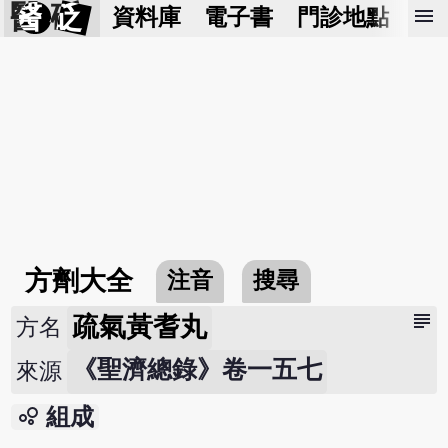
醫 砭
menu
資料庫
電子書
門診地點
預
方劑大全
注音
搜尋
subject
疏氣黃耆丸
方名
《聖濟總錄》卷一五七
來源
bubble_chart
組成