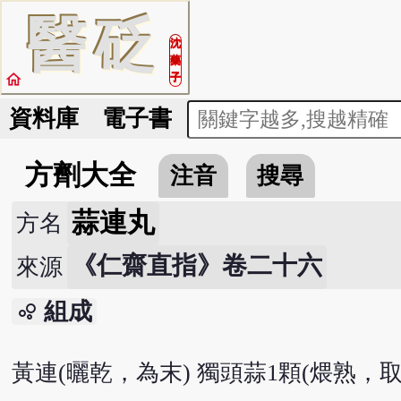
醫
砭
沈
藥
home
子
資料庫
電子書
方劑大全
注音
搜尋
蒜連丸
方名
《仁齋直指》卷二十六
來源
組成
bubble_chart
黃連(曬乾，為末) 獨頭蒜1顆(煨熟，