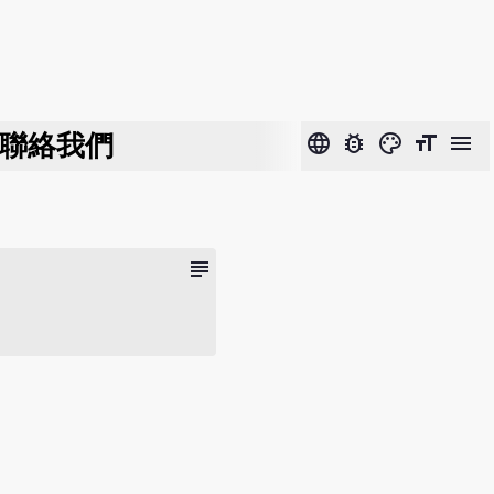
聯絡我們
language
bug_report
color_lens
format_size
menu
subject