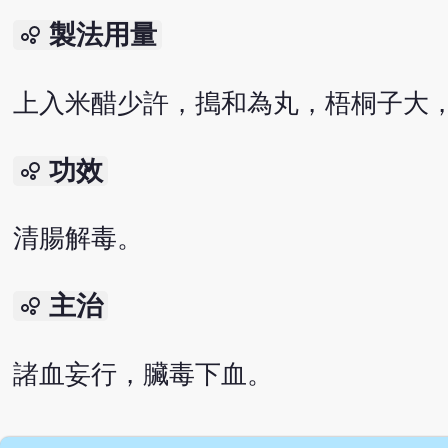
製法用量
bubble_chart
上入米醋少許，搗和為丸，梧桐子大，
功效
bubble_chart
清腸解毒。
主治
bubble_chart
諸血妄行，臟毒下血。