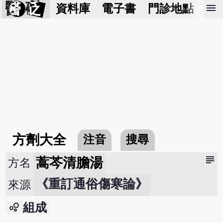
醫 砭
menu
資料庫
電子書
門診地點
預
方劑大全
注音
搜尋
subject
蒿芩清膽湯
方名
《重訂通俗傷寒論》
來源
bubble_chart
組成