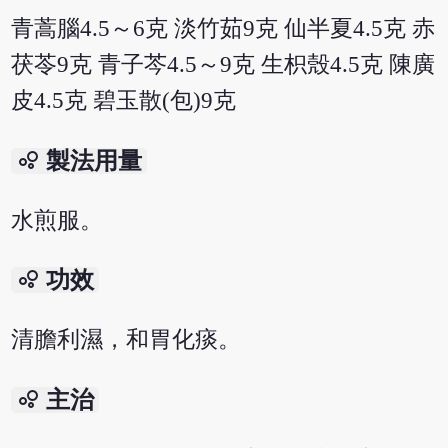
青蒿腦4.5～6克 淡竹茹9克 仙半夏4.5克 赤
茯苓9克 青子芩4.5～9克 生枳殼4.5克 陳廣
皮4.5克 碧玉散(包)9克
bubble_chart
製法用量
水煎服。
bubble_chart
功效
清膽利濕，和胃化痰。
bubble_chart
主治