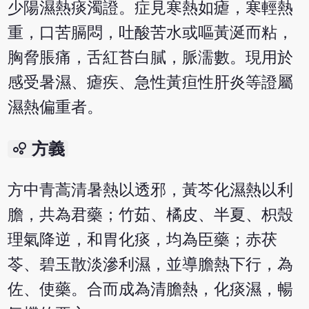
少陽濕熱痰濁證。症見寒熱如瘧，寒輕熱
重，口苦膈悶，吐酸苦水或嘔黃涎而粘，
胸脅脹痛，舌紅苔白膩，脈濡數。現用於
感受暑濕、瘧疾、急性黃疸性肝炎等證屬
濕熱偏重者。
bubble_chart
方義
方中青蒿清暑熱以透邪，黃芩化濕熱以利
膽，共為君藥；竹茹、橘皮、半夏、枳殼
理氣降逆，和胃化痰，均為臣藥；赤茯
苓、碧玉散淡滲利濕，並導膽熱下行，為
佐、使藥。合而成為清膽熱，化痰濕，暢