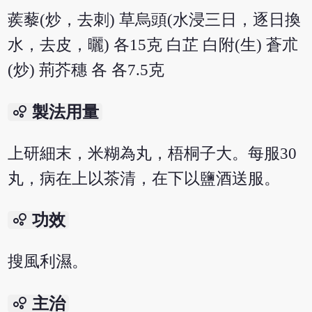
蒺藜(炒，去刺) 草烏頭(水浸三日，逐日換
水，去皮，曬) 各15克 白芷 白附(生) 蒼朮
(炒) 荊芥穗 各 各7.5克
bubble_chart
製法用量
上研細末，米糊為丸，梧桐子大。每服30
丸，病在上以茶清，在下以鹽酒送服。
bubble_chart
功效
搜風利濕。
bubble_chart
主治