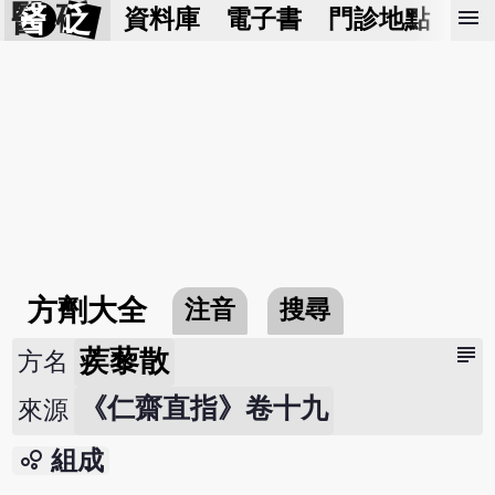
醫 砭
menu
資料庫
電子書
門診地點
預
方劑大全
注音
搜尋
subject
蒺藜散
方名
《仁齋直指》卷十九
來源
bubble_chart
組成