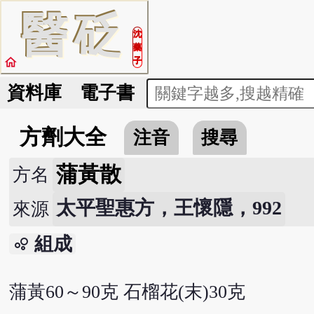
醫
砭
沈
藥
home
子
資料庫
電子書
方劑大全
注音
搜尋
蒲黃散
方名
太平聖惠方，王懷隱，992
來源
組成
bubble_chart
蒲黃60～90克 石榴花(末)30克