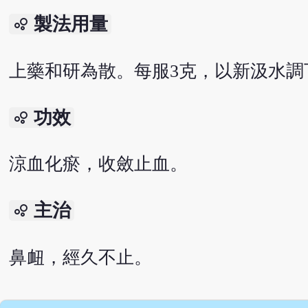
製法用量
bubble_chart
上藥和研為散。每服3克，以新汲水調
功效
bubble_chart
涼血化瘀，收斂止血。
主治
bubble_chart
鼻衄，經久不止。