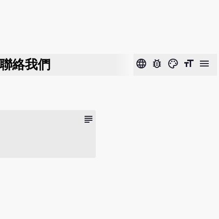
聯絡我們
language
bug_report
color_lens
format_size
menu
subject