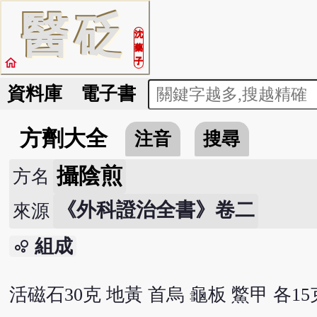
醫
砭
沈
藥
home
子
資料庫
電子書
方劑大全
注音
搜尋
攝陰煎
方名
《外科證治全書》卷二
來源
組成
bubble_chart
活磁石30克 地黃 首烏 龜板 鱉甲 各15