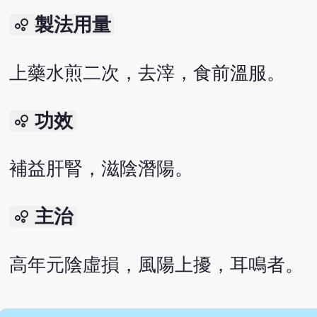
製法用量
bubble_chart
上藥水煎二次，去滓，食前溫服。
功效
bubble_chart
補益肝腎，滋陰潛陽。
主治
bubble_chart
高年元陰虛損，風陽上擾，耳鳴者。