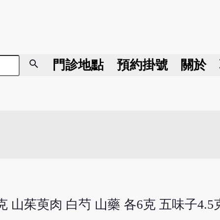
search
門診地點
預約掛號
關於
克 山茱萸肉 白芍 山藥 各6克 五味子4.5