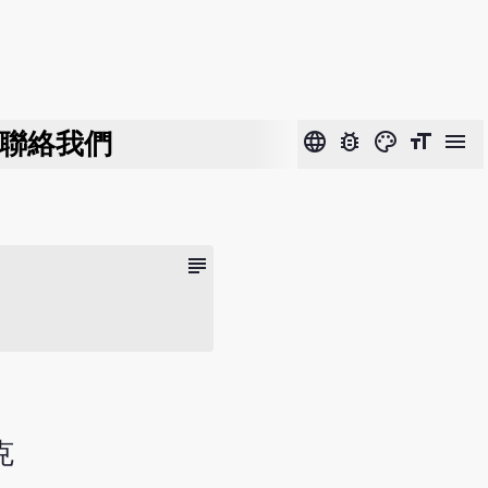
聯絡我們
language
bug_report
color_lens
format_size
menu
subject
克