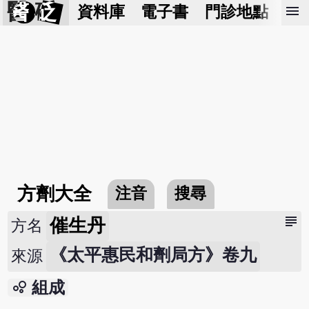
醫 砭
menu
資料庫
電子書
門診地點
預
方劑大全
注音
搜尋
subject
催生丹
方名
《太平惠民和劑局方》卷九
來源
bubble_chart
組成