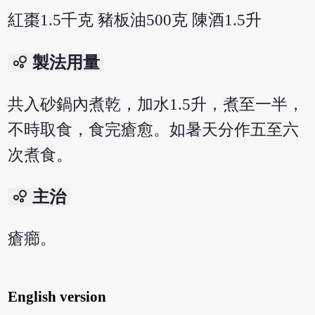
紅棗1.5千克 豬板油500克 陳酒1.5升
bubble_chart
製法用量
共入砂鍋內煮乾，加水1.5升，煮至一半，
不時取食，食完瘡愈。如暑天分作五至六
次煮食。
bubble_chart
主治
瘡癤。
English version