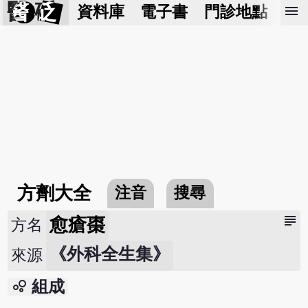
醫 砭
menu
資料庫
電子書
門診地點
預
方劑大全
注音
搜尋
subject
愈瘡棗
方名
《外科全生集》
來源
bubble_chart
組成