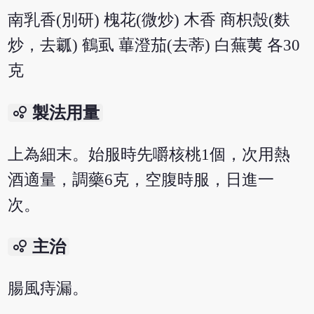
南乳香(別研) 槐花(微炒) 木香 商枳殼(麩
炒，去瓤) 鶴虱 蓽澄茄(去蒂) 白蕪荑 各30
克
bubble_chart
製法用量
上為細末。始服時先嚼核桃1個，次用熱
酒適量，調藥6克，空腹時服，日進一
次。
bubble_chart
主治
腸風痔漏。