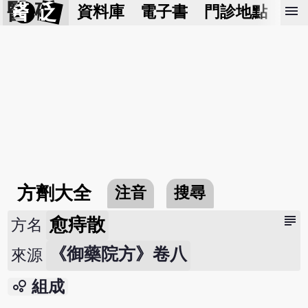
醫 砭
menu
資料庫
電子書
門診地點
預
方劑大全
注音
搜尋
subject
愈痔散
方名
《御藥院方》卷八
來源
bubble_chart
組成