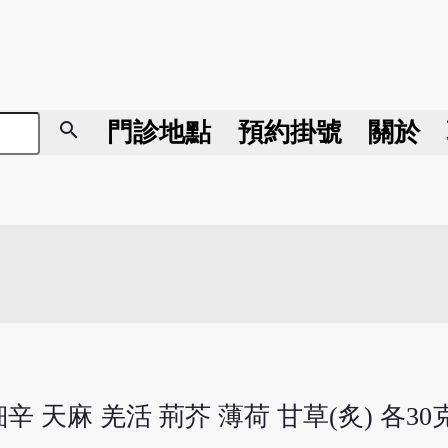
search
門診地點
預約掛號
關於
細辛 天麻 羌活 荊芥 薄荷 甘草(炙) 各30