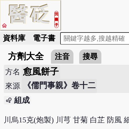
醫
砭
沈
藥
home
子
資料庫
電子書
方劑大全
注音
搜尋
愈風餅子
方名
《儒門事親》卷十二
來源
組成
bubble_chart
川烏15克(炮製) 川芎 甘菊 白芷 防風 