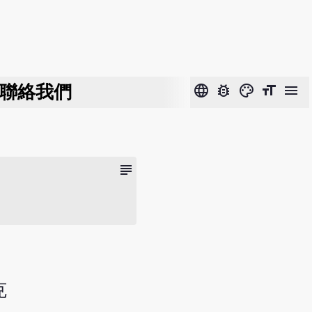
聯絡我們
language
bug_report
color_lens
format_size
menu
subject
克